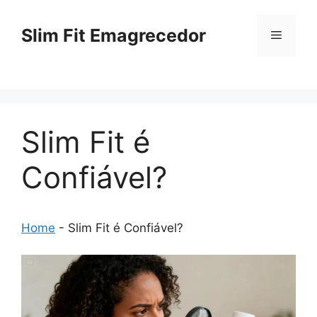
Pular
para
Slim Fit Emagrecedor
Menu
o
conteúdo
Slim Fit é
Confiável?
Home
-
Slim Fit é Confiável?