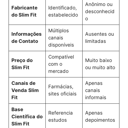
Anônimo ou
Fabricante
Identificado,
desconhecid
do Slim Fit
estabelecido
o
Múltiplos
Informações
Ausentes ou
canais
de Contato
limitadas
disponíveis
Compatível
Preço
do
Muito baixo
com o
Slim Fit
ou muito alto
mercado
Canais de
Apenas
Farmácias,
Venda
Slim
canais
sites oficiais
Fit
informais
Base
Referencia
Apenas
Científica
do
estudos
depoimentos
Slim Fit